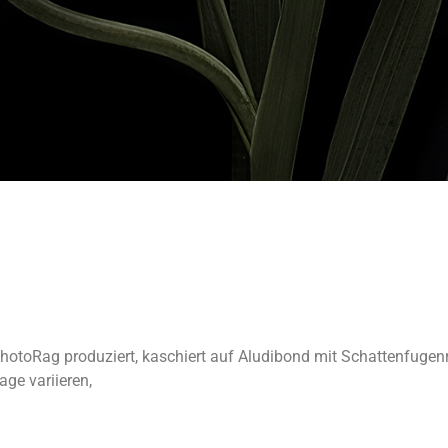
hotoRag produziert, kaschiert auf Aludibond mit Schattenfuge
age variieren,