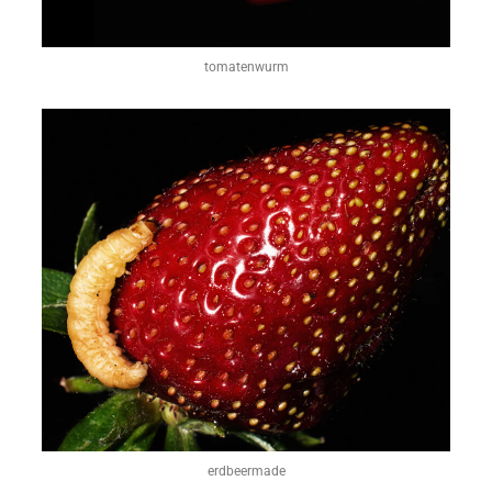
tomatenwurm
erdbeermade